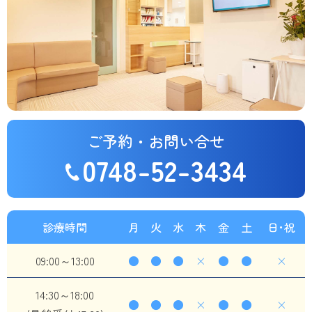
ご予約・お問い合せ
0748-52-3434
診療時間
月
火
水
木
金
土
日･祝
09:00～13:00
●
●
●
×
●
●
×
14:30～18:00
●
●
●
×
●
●
×