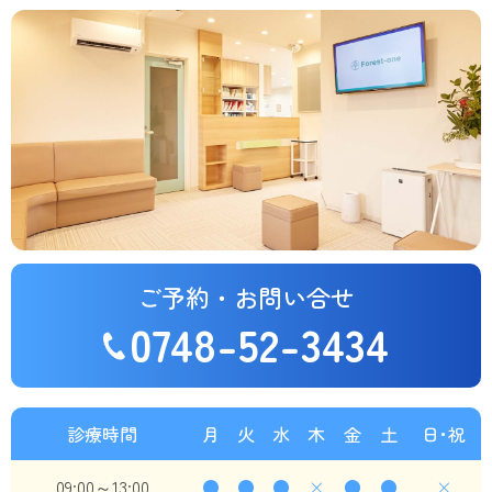
ご予約・お問い合せ
0748-52-3434
診療時間
月
火
水
木
金
土
日･祝
09:00～13:00
●
●
●
×
●
●
×