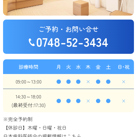
ご予約・お問い合せ
0748-52-3434
診療時間
月
火
水
木
金
土
日･祝
09:00～13:00
●
●
●
×
●
●
×
14:30～18:00
●
●
●
×
●
●
×
(最終受付:17:30)
※完全予約制
【休診日】木曜・日曜・祝日
日本歯科医師会の掲載情報はこちら