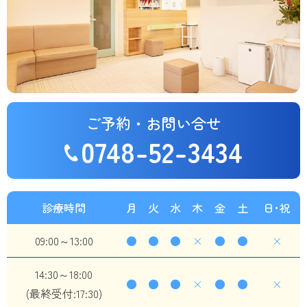
ご予約・お問い合せ
0748-52-3434
診療時間
月
火
水
木
金
土
日･祝
09:00～13:00
●
●
●
×
●
●
×
14:30～18:00
●
●
●
×
●
●
×
(最終受付:17:30)